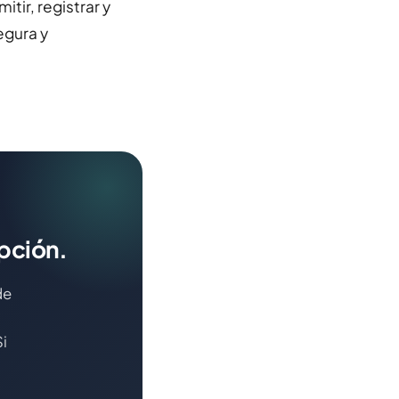
tir, registrar y
egura y
opción.
de
i