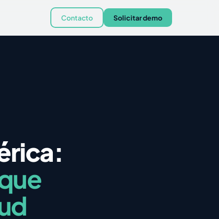
Contacto
Solicitar demo
érica:
 que
lud