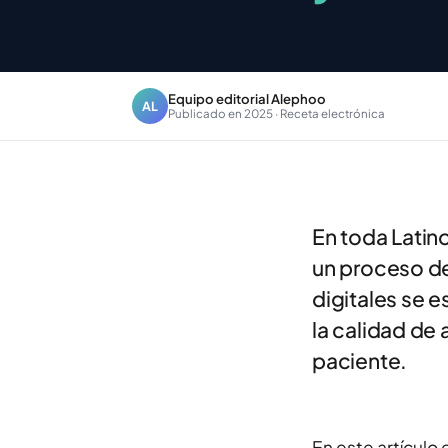
Equipo editorial Alephoo
AL
Publicado en 2025 · Receta electrónica
En toda Latin
un proceso de
digitales se 
la calidad de 
paciente.
En este artículo