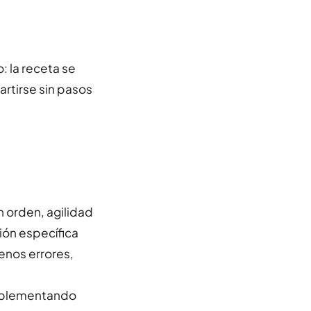
 la receta se
artirse sin pasos
n orden, agilidad
ión específica
enos errores,
implementando