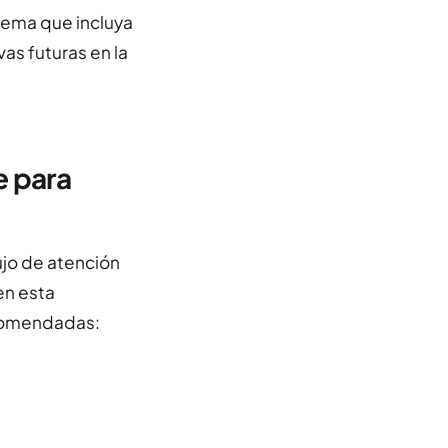
tema que incluya
vas futuras en la
e para
ujo de atención
en esta
ecomendadas: