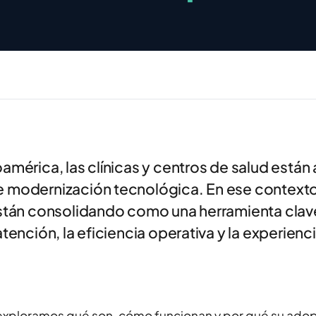
oamérica, las clínicas y centros de salud está
 modernización tecnológica. En ese contexto,
están consolidando como una herramienta clav
atención, la eficiencia operativa y la experienc
 exploramos qué son, cómo funcionan y por qué su ado