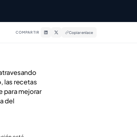
COMPARTIR
Copiar enlace
n atravesando
 las recetas
e para mejorar
ia del
pción está