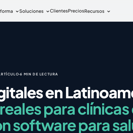
Clientes
Precios
aforma
Soluciones
Recursos
ARTÍCULO
6 MIN DE LECTURA
gitales en Latinoam
reales para clínicas
on software para sa