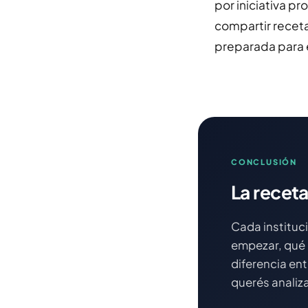
por iniciativa pr
compartir receta
preparada para e
CONCLUSIÓN
La receta
Cada instituc
empezar, qué 
diferencia en
querés analiz