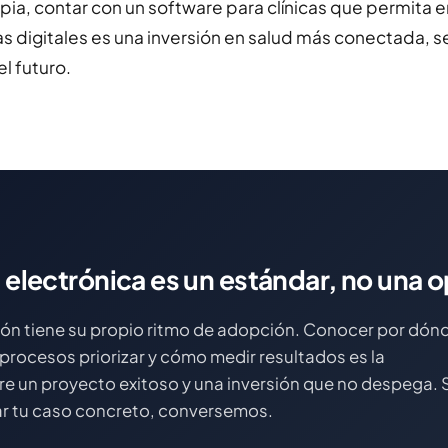
opia, contar con un software para clínicas que permita emi
s digitales es una inversión en salud más conectada, s
l futuro.
 electrónica es un estándar, no una 
ión tiene su propio ritmo de adopción. Conocer por dón
procesos priorizar y cómo medir resultados es la
tre un proyecto exitoso y una inversión que no despega. S
ar tu caso concreto, conversemos.