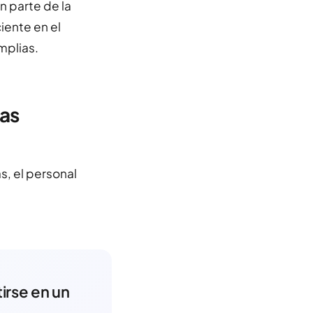
n parte de la
ciente en el
mplias.
tas
s, el personal
irse en un