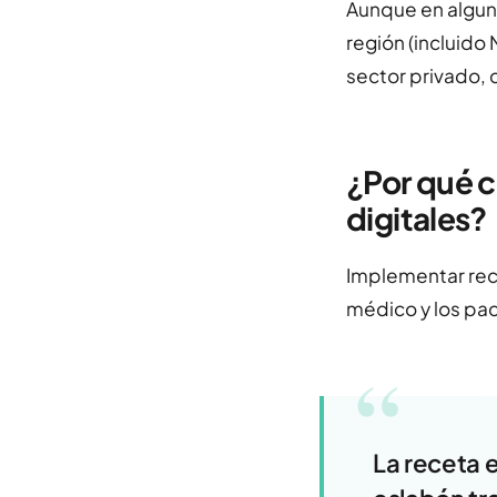
Aunque en alguno
región (incluido 
sector privado, c
¿Por qué c
digitales?
Implementar rece
médico y los pac
“
La receta e