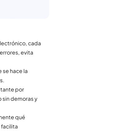
electrónico, cada
rrores, evita
e se hace la
s.
stante por
o sin demoras y
amente qué
facilita