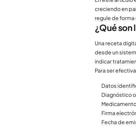
creciendo en paí
regule de forma 
¿Qué son l
Una receta digit
desde un sistema
indicar tratami
Para ser efectiva
Datos identif
Diagnóstico o
Medicamento p
Firma electró
Fecha de emis