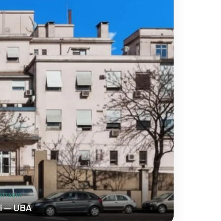
SITARIO
ri — UBA