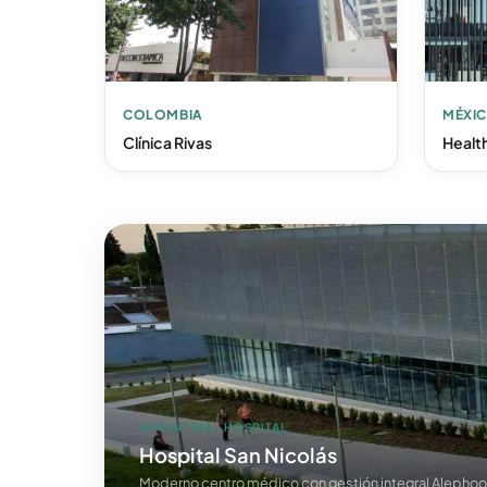
COLOMBIA
MÉXI
Clínica Rivas
Healt
ARGENTINA · HOSPITAL
Hospital San Nicolás
Moderno centro médico con gestión integral Alepho