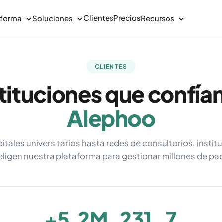
Clientes
Precios
aforma
Soluciones
Recursos
CLIENTES
tituciones que confía
Alephoo
tales universitarios hasta redes de consultorios, instit
eligen nuestra plataforma para gestionar millones de pa
+5.2M
231
7