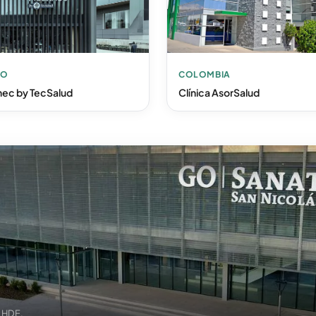
CO
COLOMBIA
hec by TecSalud
Clínica AsorSalud
o HDE.