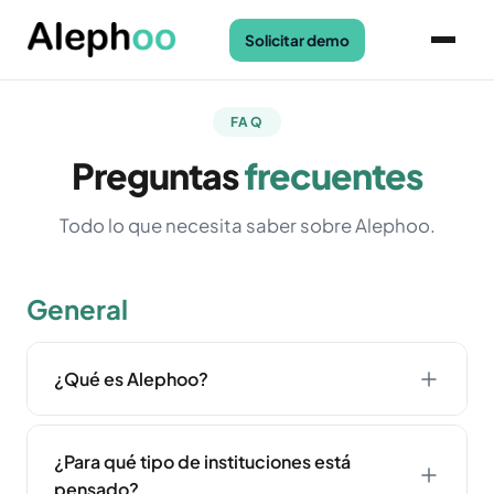
Solicitar demo
FAQ
Preguntas
frecuentes
Todo lo que necesita saber sobre Alephoo.
General
¿Qué es Alephoo?
Alephoo es una plataforma SaaS de gestión
para clínicas y hospitales que integra procesos
¿Para qué tipo de instituciones está
clínicos, administrativos y operativos en un solo
pensado?