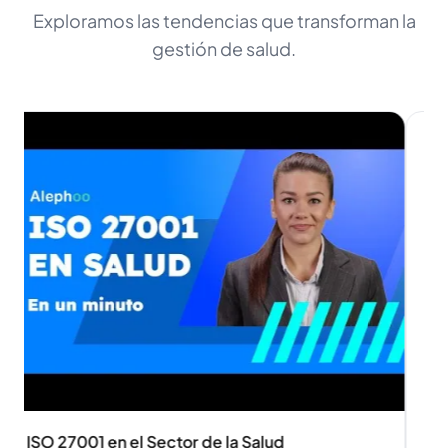
Exploramos las tendencias que transforman la
gestión de salud.
ISO 27001 en el Sector de la Salud
La 