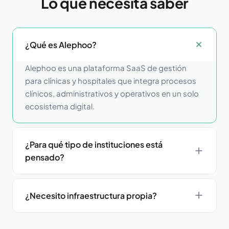
Lo que necesita saber
¿Qué es Alephoo?
Alephoo es una plataforma SaaS de gestión
para clínicas y hospitales que integra procesos
clínicos, administrativos y operativos en un solo
ecosistema digital.
¿Para qué tipo de instituciones está
pensado?
Alephoo está pensado para clínicas, hospitales y
redes de centros de salud, tanto ambulatorios
¿Necesito infraestructura propia?
como con internación, que buscan digitalizar,
integrar y optimizar su operación clínica y
No. Alephoo es un software 100% en la nube.