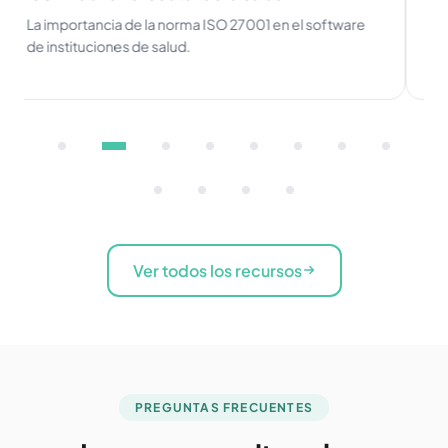
La importancia de la norma ISO 27001 en el software
El 
de instituciones de salud.
el s
Ver todos los recursos
PREGUNTAS FRECUENTES